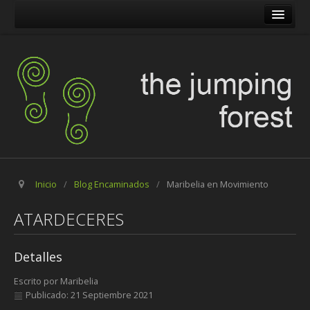
The Jumping Forest
The Pilgrim Stone
Blog Encaminados
Carles
Maribelia en Movimiento
Inicio
/
Blog Encaminados
/
Maribelia en Movimiento
ATARDECERES
Detalles
Escrito por
Maribelia
Publicado: 21 Septiembre 2021