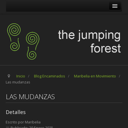
The Jumping Forest
The Pilgrim Stone
Blog Encaminados
Carles
Maribelia en Movimiento
Inicio
/
Blog Encaminados
/
Maribelia en Movimiento
/
Las mudanzas
LAS MUDANZAS
Detalles
Escrito por
Maribelia
Publicado: 29 Enero 2025