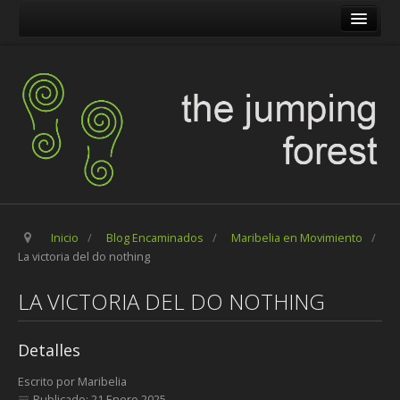
The Jumping Forest
The Pilgrim Stone
Blog Encaminados
Carles
Maribelia en Movimiento
Inicio
/
Blog Encaminados
/
Maribelia en Movimiento
/
La victoria del do nothing
LA VICTORIA DEL DO NOTHING
Detalles
Escrito por
Maribelia
Publicado: 21 Enero 2025