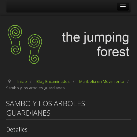
The Jumping Forest
The Pilgrim Stone
Blog Encaminados
Carles
Maribelia en Movimiento
Inicio
/
Blog Encaminados
/
Maribelia en Movimiento
/
Sambo y los arboles guardianes
SAMBO Y LOS ARBOLES
GUARDIANES
Detalles