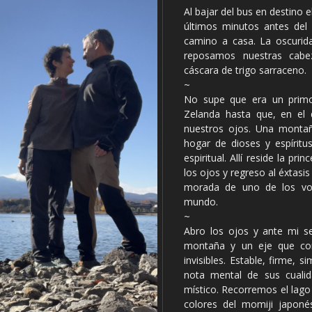
Al bajar del bus en destino 
últimos minutos antes del 
camino a casa. La oscurid
reposamos nuestras cabe
cáscara de trigo sarraceno.
~
No supe que era un primo
Zelanda hasta que, en el
nuestros ojos. Una montañ
hogar de dioses y espíritu
espiritual. Allí reside la pr
los ojos y regreso al éxtas
morada de uno de los vol
mundo.
~
Abro los ojos y ante mi se
montaña y un eje que con
invisibles. Estable, firme, 
nota mental de sus cualida
místico. Recorremos el lag
colores del momiji japoné