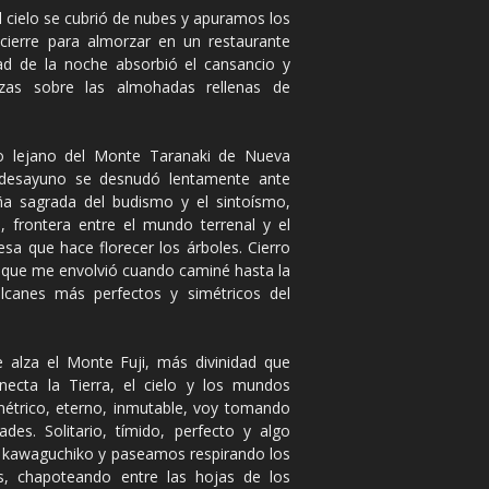
el cielo se cubrió de nubes y apuramos los
cierre para almorzar en un restaurante
ad de la noche absorbió el cansancio y
zas sobre las almohadas rellenas de
 lejano del Monte Taranaki de Nueva
 desayuno se desnudó lentamente ante
a sagrada del budismo y el sintoísmo,
s, frontera entre el mundo terrenal y el
incesa que hace florecer los árboles. Cierro
is que me envolvió cuando caminé hasta la
canes más perfectos y simétricos del
 alza el Monte Fuji, más divinidad que
ecta la Tierra, el cielo y los mundos
simétrico, eterno, inmutable, voy tomando
des. Solitario, tímido, perfecto y algo
o kawaguchiko y paseamos respirando los
s, chapoteando entre las hojas de los