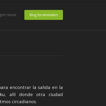
lgrim Stone
Blog Encaminados
ara encontrar la salida en la
uku, allí donde otra ciudad
itmos circadianos.