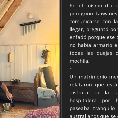
En el mismo día u
peregrino taiwanés
comunicarse con la
llegar, preguntó por
enfadó porque ese dí
no había armario e
todas las quejas 
mochila.
~
Un matrimonio mexi
relataron que está
disfrutar de la ju
hospitalera por 
paseaba tranquilo
australianos que se