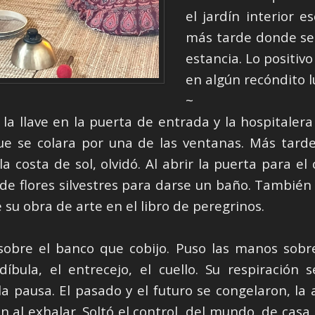
el jardín interior e
más tarde donde se
estancia. Lo positiv
en algún recóndito l
~
la llave en la puerta de entrada y la hospitalera
e se colara por una de las ventanas. Más tarde
a costa de sol, olvidó. Al abrir la puerta para e
de flores silvestres para darse un baño. También 
e su obra de arte en el libro de peregrinos.
sobre el banco que cobijo. Puso las manos sobre l
íbula, el entrecejo, el cuello. Su respiración 
pausa. El pasado y el futuro se congelaron, la a
 al exhalar. Soltó el control, del mundo, de casa,