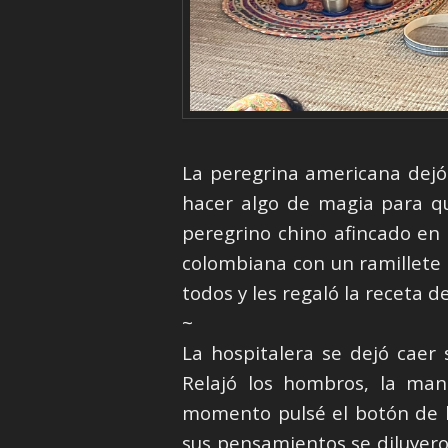
La peregrina americana dejó 
hacer algo de magia para qu
peregrino chino afincado en l
colombiana con un ramillete 
todos y les regaló la receta d
~
La hospitalera se dejó caer 
Relajó los hombros, la mand
momento pulsé el botón de la 
sus pensamientos se diluyeron