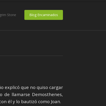
lgrim Stone
Blog Encaminados
ño explicó que no quiso cargar
eso de llamarse Demosthenes,
on él y lo bautizó como Joan.