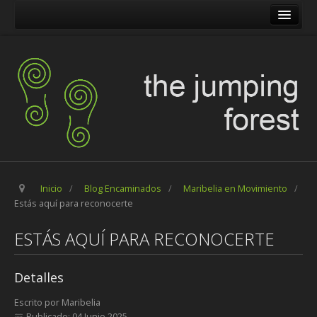
The Jumping Forest
The Pilgrim Stone
Blog Encaminados
Carles
Maribelia en Movimiento
Inicio
/
Blog Encaminados
/
Maribelia en Movimiento
/
Estás aquí para reconocerte
ESTÁS AQUÍ PARA RECONOCERTE
Detalles
Escrito por
Maribelia
Publicado: 04 Junio 2025