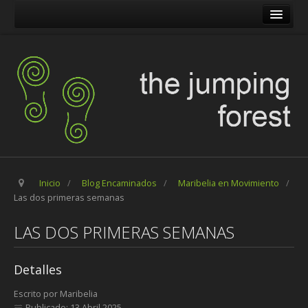
The Jumping Forest
The Pilgrim Stone
Blog Encaminados
Carles
Maribelia en Movimiento
Inicio
/
Blog Encaminados
/
Maribelia en Movimiento
/
Las dos primeras semanas
LAS DOS PRIMERAS SEMANAS
Detalles
Escrito por
Maribelia
Publicado: 13 Abril 2025