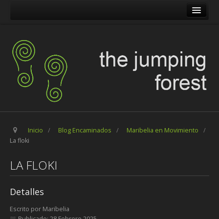
The Jumping Forest
The Pilgrim Stone
Blog Encaminados
Carles
Maribelia en Movimiento
Inicio
/
Blog Encaminados
/
Maribelia en Movimiento
/
La floki
LA FLOKI
Detalles
Escrito por
Maribelia
Publicado: 28 Febrero 2025