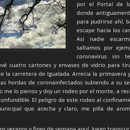
por el Portal de 
donde antiguament
para pudrirse ahí, 
escape hacia los ca
Así nadie escarm
saltamos por ejem
coronavirus sin 
vé cuatro cartones y envases de vidrio para tir
e la carretera de Igualada. Arrecia la primavera y
 las hordas de coronainfectados subiendo a su 
o me lo pienso y doy un rodeo por el monte, a re
inconfundible. El peligro de este rodeo al confina
unicipal que acecha y claro, me pilla de aromá
os veranos y fines de semana aquí, luego transcur