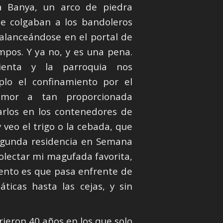
la Banya, un arco de piedra
e colgaban a los bandoleros
balanceándose en el portal de
mpos. Y ya no, y es una pena.
ienta y la parroquia nos
plo el confinamiento por el
temor a tan proporcionada
arlos en los contenedores de
 veo el trigo o la cebada, que
segunda residencia en Semana
colectar mi magufada favorita,
miento es que pasa enfrente de
ticas hasta las cejas, y sin
rieron 40 años en los que solo