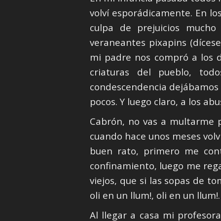
volví esporádicamente. En lo
culpa de prejuicios mucho 
veraneantes pixapins (díces
mi padre nos compró a los d
criaturas del pueblo, tod
condescendencia dejábamos mo
pocos. Y luego claro, a los ab
Cabrón, no vas a multarme pe
cuando hace unos meses volv
buen rato, primero me cont
confinamiento, luego me rega
viejos, que si las sopas de to
oli en un llum!, oli en un llum!.
Al llegar a casa mi profesor