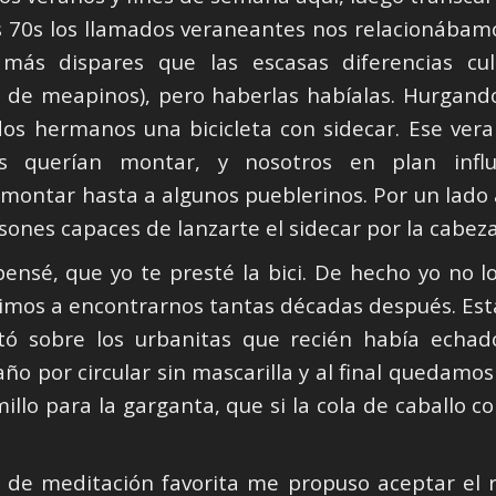
s 70s los llamados veraneantes nos relacionábam
más dispares que las escasas diferencias cul
e de meapinos), pero haberlas habíalas. Hurgand
os hermanos una bicicleta con sidecar. Ese veran
os querían montar, y nosotros en plan infl
ntar hasta a algunos pueblerinos. Por un lado a
usones capaces de lanzarte el sidecar por la cabeza
nsé, que yo te presté la bici. De hecho yo no l
imos a encontrarnos tantas décadas después. Es
ó sobre los urbanitas que recién había echado
ño por circular sin mascarilla y al final queda
millo para la garganta, que si la cola de caballo co
a de meditación favorita me propuso aceptar el 